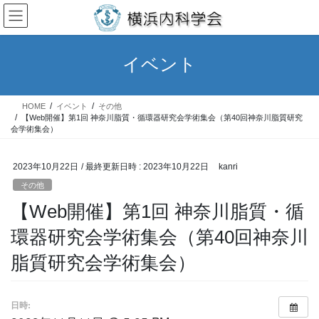
コ
ナ
ン
ビ
テ
ゲ
ン
ー
イベント
ツ
シ
へ
ョ
ス
ン
HOME
イベント
その他
キ
に
【Web開催】第1回 神奈川脂質・循環器研究会学術集会（第40回神奈川脂質研究
ッ
移
会学術集会）
プ
動
2023年10月22日
/ 最終更新日時 :
2023年10月22日
kanri
その他
【Web開催】第1回 神奈川脂質・循
環器研究会学術集会（第40回神奈川
脂質研究会学術集会）
日時: