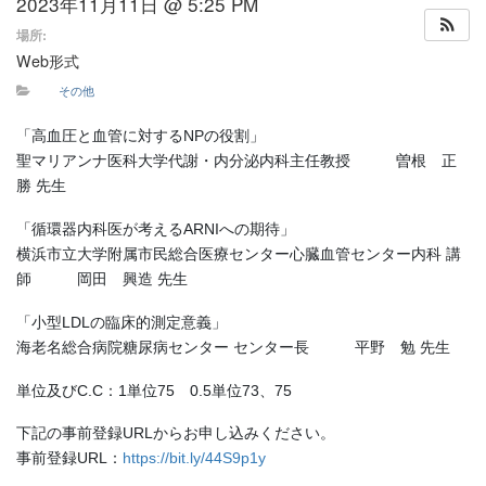
2023年11月11日 @ 5:25 PM
場所:
Web形式
その他
「高血圧と血管に対するNPの役割」
聖マリアンナ医科大学代謝・内分泌内科主任教授 曽根 正
勝 先生
「循環器内科医が考えるARNIへの期待」
横浜市立大学附属市民総合医療センター心臓血管センター内科 講
師 岡田 興造 先生
「小型LDLの臨床的測定意義」
海老名総合病院糖尿病センター センター長 平野 勉 先生
単位及びC.C：1単位75 0.5単位73、75
下記の事前登録URLからお申し込みください。
事前登録URL：
https://bit.ly/44S9p1y