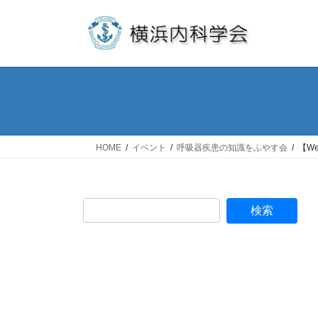
コ
ナ
ン
ビ
テ
ゲ
ン
ー
ツ
シ
へ
ョ
ス
ン
キ
に
ッ
移
HOME
イベント
呼吸器疾患の知識をふやす会
【W
プ
動