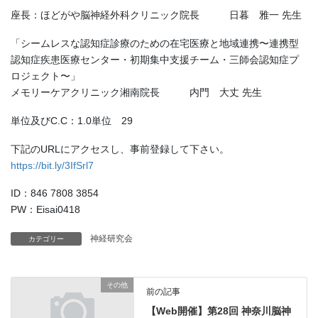
座長：ほどがや脳神経外科クリニック院長 日暮 雅一 先生
「シームレスな認知症診療のための在宅医療と地域連携〜連携型
認知症疾患医療センター・初期集中支援チーム・三師会認知症プ
ロジェクト〜」
メモリーケアクリニック湘南院長 内門 大丈 先生
単位及びC.C：1.0単位 29
下記のURLにアクセスし、事前登録して下さい。
https://bit.ly/3IfSrl7
ID：846 7808 3854
PW：Eisai0418
神経研究会
カテゴリー
その他
前の記事
【Web開催】第28回 神奈川脳神