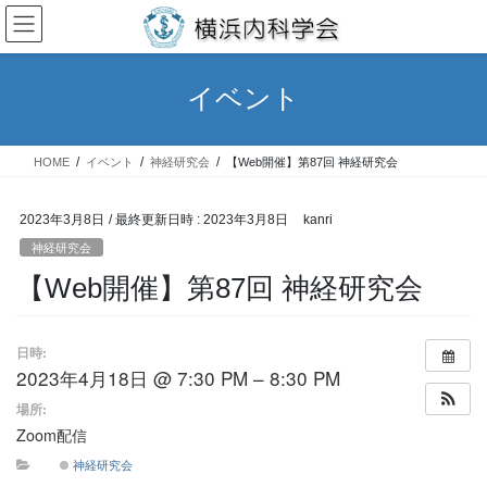
コ
ナ
ン
ビ
テ
ゲ
ン
ー
イベント
ツ
シ
へ
ョ
ス
ン
HOME
イベント
神経研究会
【Web開催】第87回 神経研究会
キ
に
ッ
移
プ
動
2023年3月8日
/ 最終更新日時 :
2023年3月8日
kanri
神経研究会
【Web開催】第87回 神経研究会
日時:
2023年4月18日 @ 7:30 PM – 8:30 PM
場所:
Zoom配信
神経研究会