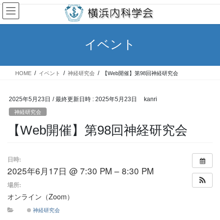
コ
ナ
ン
ビ
テ
ゲ
ン
ー
イベント
ツ
シ
へ
ョ
ス
ン
HOME
イベント
神経研究会
【Web開催】第98回神経研究会
キ
に
ッ
移
プ
動
2025年5月23日
/ 最終更新日時 :
2025年5月23日
kanri
神経研究会
【Web開催】第98回神経研究会
日時:
2025年6月17日 @ 7:30 PM – 8:30 PM
場所:
オンライン（Zoom）
神経研究会