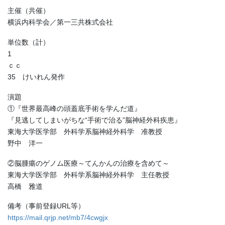
主催（共催）
横浜内科学会／第一三共株式会社
単位数（計）
1
ｃｃ
35 けいれん発作
演題
①『世界最高峰の頭蓋底手術を学んだ道』
『見逃してしまいがちな“手術で治る”脳神経外科疾患』
東海大学医学部 外科学系脳神経外科学 准教授
野中 洋一
②脳腫瘍のゲノム医療～てんかんの治療を含めて～
東海大学医学部 外科学系脳神経外科学 主任教授
高橋 雅道
備考（事前登録URL等）
https://mail.qrjp.net/mb7/4cwgjx