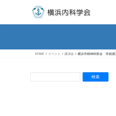
コ
ナ
ン
ビ
テ
ゲ
ン
ー
ツ
シ
へ
ョ
ス
ン
キ
に
ッ
移
HOME
イベント
講演会
横浜市精神科医会 学術講
プ
動