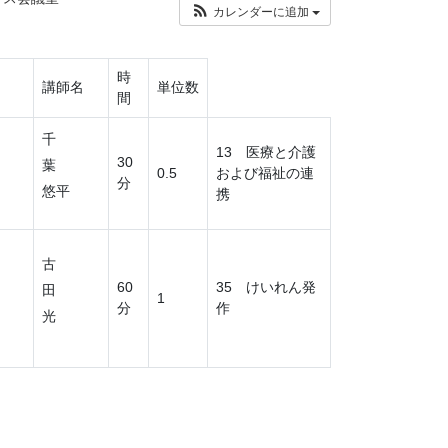
カレンダーに追加
時
講師名
単位数
間
千
13 医療と介護
30
葉
0.5
および福祉の連
分
悠平
携
古
60
35 けいれん発
田
1
分
作
光