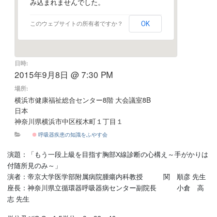
み込まれませんでした。
OK
このウェブサイトの所有者ですか？
日時:
2015年9月8日 @ 7:30 PM
場所:
横浜市健康福祉総合センター8階 大会議室8B
日本
神奈川県横浜市中区桜木町１丁目１
呼吸器疾患の知識をふやす会
演題：「もう一段上級を目指す胸部X線診断の心構え～手がかりは
付随所見のみ～」
演者：帝京大学医学部附属病院腫瘍内科教授 関 順彦 先生
座長：神奈川県立循環器呼吸器病センター副院長 小倉 高
志 先生