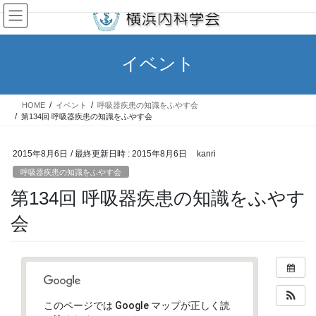
コ
ナ
ン
ビ
テ
ゲ
ン
ー
イベント
ツ
シ
へ
ョ
ス
ン
HOME
イベント
呼吸器疾患の知識をふやす会
キ
に
第134回 呼吸器疾患の知識をふやす会
ッ
移
プ
動
2015年8月6日
/ 最終更新日時 :
2015年8月6日
kanri
呼吸器疾患の知識をふやす会
第134回 呼吸器疾患の知識をふやす
会
このページでは Google マップが正しく読