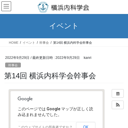
コ
ナ
ン
ビ
テ
ゲ
ン
ー
イベント
ツ
シ
へ
ョ
ス
ン
HOME
イベント
幹事会
第14回 横浜内科学会幹事会
キ
に
ッ
移
プ
動
2022年9月29日
/ 最終更新日時 :
2022年9月29日
kanri
幹事会
第14回 横浜内科学会幹事会
このページでは Google マップが正しく読
み込まれませんでした。
OK
このウェブサイトの所有者ですか？