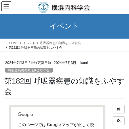
コ
ナ
ン
ビ
テ
ゲ
ン
ー
イベント
ツ
シ
へ
ョ
ス
ン
HOME
イベント
呼吸器疾患の知識をふやす会
キ
に
第182回 呼吸器疾患の知識をふやす会
ッ
移
プ
動
2024年7月3日
/ 最終更新日時 :
2024年7月3日
kanri
呼吸器疾患の知識をふやす会
第182回 呼吸器疾患の知識をふやす
会
このページでは Google マップが正しく読