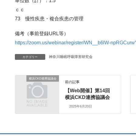
単位数（計）：1.5
ｃｃ
73 慢性疾患・複合疾患の管理
備考（事前登録URL等）
https://zoom.us/webinar/register/WN__b6lW-npRGCurwY
神奈川睡眠呼吸障害研究会
カテゴリー
横浜CKD連携協議会
前の記事
【Web開催】第14回
横浜CKD連携協議会
2025年6月20日