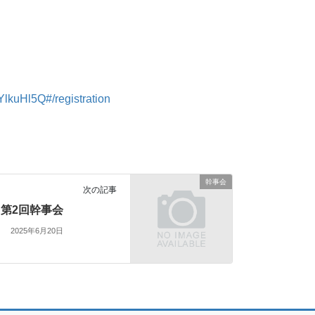
lkuHl5Q#/registration
幹事会
次の記事
第2回幹事会
2025年6月20日