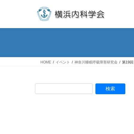
コ
ナ
ン
ビ
テ
ゲ
ン
ー
ツ
シ
へ
ョ
ス
ン
キ
に
ッ
移
HOME
イベント
神奈川睡眠呼吸障害研究会
第19
プ
動