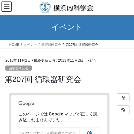
コ
ナ
ン
ビ
テ
ゲ
ン
ー
イベント
ツ
シ
へ
ョ
ス
ン
HOME
イベント
循環器研究会
第207回 循環器研究会
キ
に
ッ
移
プ
動
2013年11月2日
/ 最終更新日時 :
2013年11月2日
kanri
循環器研究会
第207回 循環器研究会
このページでは Google マップが正しく読
み込まれませんでした。
OK
このウェブサイトの所有者ですか？