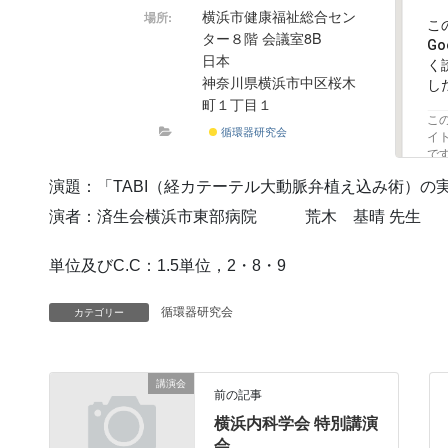
横浜市健康福祉総合セン
場所:
こ
ター８階 会議室8B
G
日本
く
神奈川県横浜市中区桜木
し
町１丁目１
こ
循環器研究会
イ
で
演題：「TABI（経カテーテル大動脈弁植え込み術）の
演者：済生会横浜市東部病院 荒木 基晴 先生
単位及びC.C：1.5単位，2・8・9
循環器研究会
カテゴリー
講演会
前の記事
横浜内科学会 特別講演
会