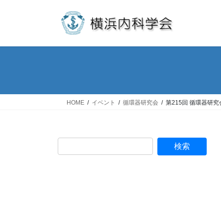
コ
ナ
ン
ビ
テ
ゲ
ン
ー
ツ
シ
へ
ョ
ス
ン
キ
に
ッ
移
HOME
イベント
循環器研究会
第215回 循環器研究
プ
動