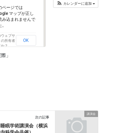
カレンダーに追加
のページでは
oogle マップが正し
読み込まれませんで
た。
のウェブサ
OK
トの所有者
すか？
実際」
講演会
次の記事
睡眠学術講演会（横浜
内科学会共催）