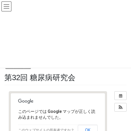
コ
ナ
ン
ビ
テ
ゲ
ン
ー
イベント
ツ
シ
へ
ョ
ス
ン
HOME
イベント
糖尿病研究会
第32回 糖尿病研究会
キ
に
ッ
移
プ
動
2016年8月26日
/ 最終更新日時 :
2016年8月26日
kanri
糖尿病研究会
第32回 糖尿病研究会
このページでは Google マップが正しく読
み込まれませんでした。
OK
このウェブサイトの所有者ですか？