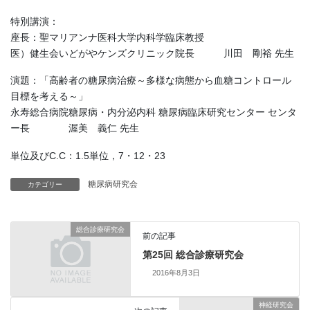
特別講演：
座長：聖マリアンナ医科大学内科学臨床教授
医）健生会いどがやケンズクリニック院長 川田 剛裕 先生
演題：「高齢者の糖尿病治療～多様な病態から血糖コントロール
目標を考える～」
永寿総合病院糖尿病・内分泌内科 糖尿病臨床研究センター センタ
ー長 渥美 義仁 先生
単位及びC.C：1.5単位，7・12・23
糖尿病研究会
カテゴリー
総合診療研究会
前の記事
第25回 総合診療研究会
2016年8月3日
神経研究会