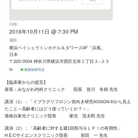
日時:
2016年10月11日 @ 7:30 PM
場所:
横浜ベイシェラトンホテル＆タワーズ4F「浜風」
日本
〒220-0004 神奈川県横浜市西区北幸１丁目３−２３
糖尿病研究会
【臨床家からの提言】
座長：みながわ内科クリニック 院長 皆川 冬樹 先生
講演（1）：「イブラグリフロジン前向き研究ASSIGN-Kから見え
たこと～高齢者にはどう使っていくか？～」
港南台家光クリニック院長 家光 浩太郎 先生
講演（2）：「高齢者に対する週1回投与ＧＬＰＩの有用性」
H.E.Cサイエンスクリニック院長 前田 一 先生