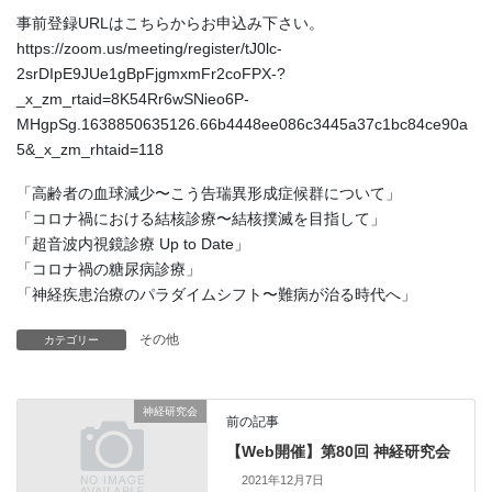
事前登録URLはこちらからお申込み下さい。
https://zoom.us/meeting/register/tJ0lc-
2srDIpE9JUe1gBpFjgmxmFr2coFPX-?
_x_zm_rtaid=8K54Rr6wSNieo6P-
MHgpSg.1638850635126.66b4448ee086c3445a37c1bc84ce90a
5&_x_zm_rhtaid=118
「高齢者の血球減少〜こう告瑞異形成症候群について」
「コロナ禍における結核診療〜結核撲滅を目指して」
「超音波内視鏡診療 Up to Date」
「コロナ禍の糖尿病診療」
「神経疾患治療のパラダイムシフト〜難病が治る時代へ」
その他
カテゴリー
神経研究会
前の記事
【Web開催】第80回 神経研究会
2021年12月7日