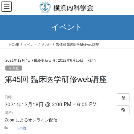
コ
ナ
ン
ビ
テ
ゲ
ン
ー
イベント
ツ
シ
へ
ョ
ス
ン
HOME
イベント
その他
第45回 臨床医学研修web講座
キ
に
ッ
移
プ
動
2021年12月7日
/ 最終更新日時 :
2022年6月15日
kanri
その他
第45回 臨床医学研修web講座
日時:
2021年12月18日 @ 3:00 PM – 6:05 PM
場所:
Zoomによるオンライン配信
その他