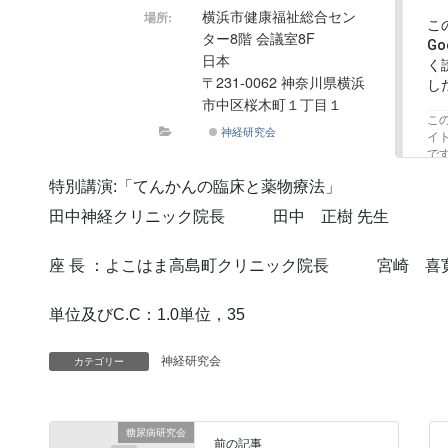
横浜市健康福祉総合セン
場所:
こ
ター8階 会議室8F
G
日本
く
〒231-0062 神奈川県横浜
し
市中区桜木町１丁目１
こ
神経研究会
イ
で
特別講演:「てんかんの臨床と薬物療法」
田中神経クリニック院長 田中 正樹 先生
座 長 ：よこはま高島町クリニック院長 宮崎 喜寛
単位及びC.C：1.0単位，35
神経研究会
カテゴリー
糖尿病研究会
前の記事