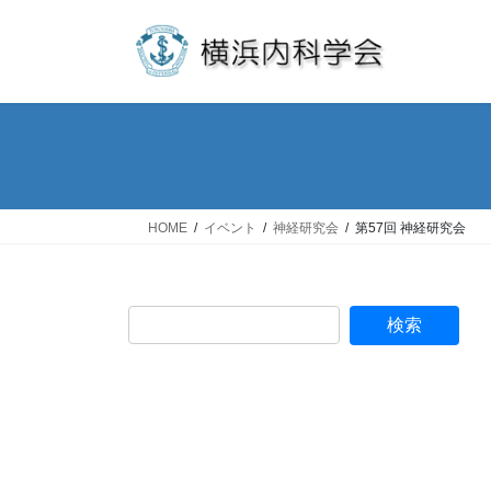
コ
ナ
ン
ビ
テ
ゲ
ン
ー
ツ
シ
へ
ョ
ス
ン
キ
に
ッ
移
HOME
イベント
神経研究会
第57回 神経研究会
プ
動