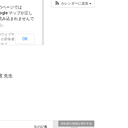
カレンダーに追加
のページでは
oogle マップが正し
読み込まれませんで
た。
のウェブサ
OK
トの所有者
すか？
 先生
消化器の知識を増やす会
次の記事