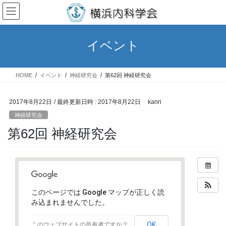
コ
ナ
ン
ビ
テ
ゲ
ン
ー
イベント
ツ
シ
へ
ョ
ス
ン
HOME
イベント
神経研究会
第62回 神経研究会
キ
に
ッ
移
プ
動
2017年8月22日
/ 最終更新日時 :
2017年8月22日
kanri
神経研究会
第62回 神経研究会
このページでは Google マップが正しく読
み込まれませんでした。
OK
このウェブサイトの所有者ですか？