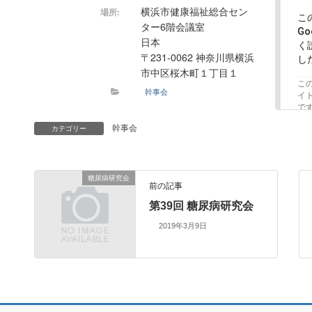
横浜市健康福祉総合セン
場所:
こ
ター6階会議室
G
日本
く
〒231-0062 神奈川県横浜
し
市中区桜木町１丁目１
こ
幹事会
イ
で
幹事会
カテゴリー
糖尿病研究会
前の記事
第39回 糖尿病研究会
2019年3月9日