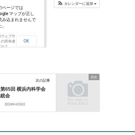
カレンダーに追加
のページでは
oogle マップが正し
読み込まれませんで
た。
のウェブサ
OK
トの所有者
すか？
総会
次の記事
第65回 横浜内科学会
総会
2019年4月8日