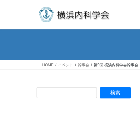
コ
ナ
ン
ビ
テ
ゲ
ン
ー
ツ
シ
へ
ョ
ス
ン
キ
に
ッ
移
HOME
イベント
幹事会
第9回 横浜内科学会幹事会
プ
動