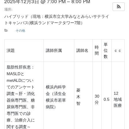
2025年12月3日 @ 7:00 PM – 8:00 PM
場所:
ハイブリッド（現地：横浜市立大学みなとみらいサテライ
トキャンパス(横浜ランドマークタワー7階）
その他
単
時
演題
講師所属
講師名
位
ｃｃ
間
数
脂肪性肝疾患：
MASLDと
metALDについ
てのアンケート
横浜内科学
菱
12
調査～肝・消化
会（済生会
30
木
0.5
地域
器病専門医、糖
横浜市若草
分
智
医療
尿病専門医、非
病院）
専門医での診
療、治療介入に
関する調査～