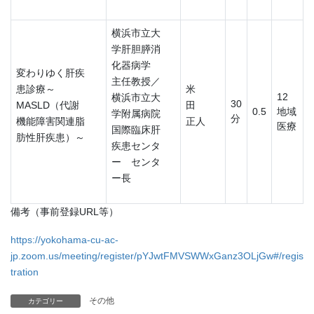
横浜市立大
学肝胆膵消
化器病学
変わりゆく肝疾
主任教授／
患診療～
米
12
横浜市立大
30
MASLD（代謝
田
0.5
地域
学附属病院
分
機能障害関連脂
正人
医療
国際臨床肝
肪性肝疾患）～
疾患センタ
ー センタ
ー長
備考（事前登録URL等）
https://yokohama-cu-ac-
jp.zoom.us/meeting/register/pYJwtFMVSWWxGanz3OLjGw#/regis
tration
その他
カテゴリー