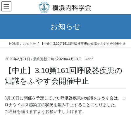
コ
ナ
ン
ビ
テ
ゲ
ン
ー
お知らせ
ツ
シ
へ
ョ
ス
ン
HOME
お知らせ
【中止】3.10第161回呼吸器疾患の知識をふやす会開催中止
キ
に
ッ
移
プ
動
2020年2月21日
/ 最終更新日時 :
2020年4月13日
kanri
【中止】3.10第161回呼吸器疾患の
知識をふやす会開催中止
3月10日に開催を予定していた呼吸器疾患の知識をふやす会は、コ
ロナウイルス感染症の状況を鑑み中止することになりました。
ご理解を賜りますようお願い申し上げます。